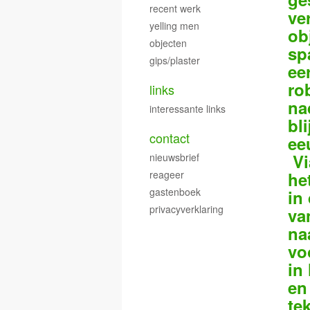
recent werk
ve
yelling men
ob
objecten
sp
gips/plaster
ee
ro
links
na
interessante links
bli
contact
ee
Vi
nieuwsbrief
reageer
he
gastenboek
in
privacyverklaring
va
na
vo
in
en
te