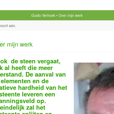
Guido Verhoek
Over mijn werk
count aan
.
er mijn werk
k de steen vergaat,
k al heeft die meer
erstand. De aanval van
 elementen en de
latieve hardheid van het
steente leveren een
anningsveld op.
eindelijk zal het
steente splijten en