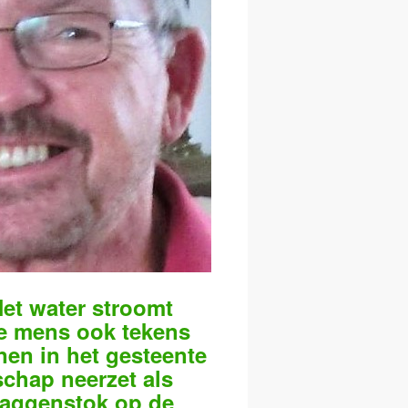
et water stroomt
e mens ook tekens
jnen in het gesteente
schap neerzet als
laggenstok op de