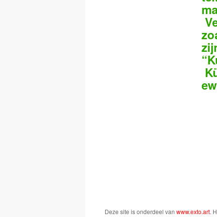
ma
Ve
zo
zi
“K
Kü
ew
Deze site is onderdeel van
www.exto.art
. 