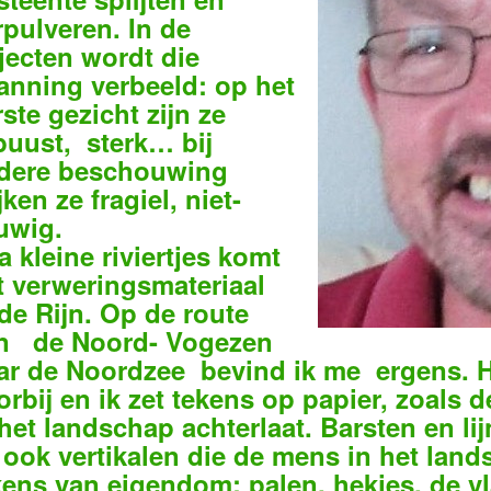
rpulveren. In de
jecten wordt die
anning verbeeld: op het
rste gezicht zijn ze
buust, sterk… bij
dere beschouwing
jken ze fragiel, niet-
uwig.
a kleine riviertjes komt
t verweringsmateriaal
 de Rijn. Op de route
n de Noord- Vogezen
ar de Noordzee bevind ik me ergens. H
orbij en ik zet tekens op papier,
zoals d
 het landschap achterlaat. Barsten en li
 ook vertikalen die de mens in het land
kens van eigendom: palen, hekjes, de v