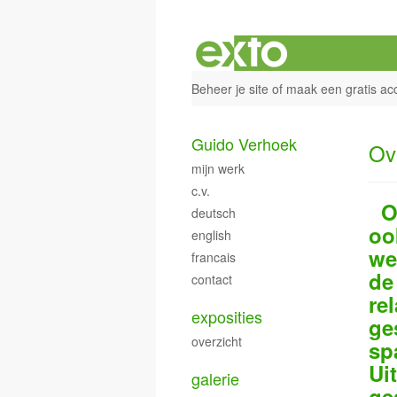
Beheer je site
of
maak een gratis ac
Guido Verhoek
Ov
mijn werk
c.v.
Oo
deutsch
oo
english
we
francais
de
contact
re
exposities
ge
overzicht
sp
Uit
galerie
ge